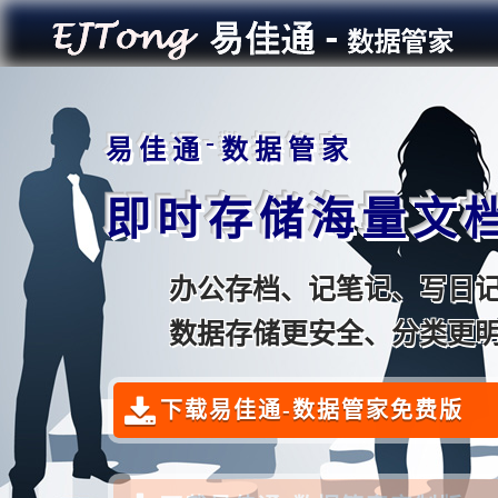
-
易
佳
通
数
据
管
家
即
时
存
储
海
量
文
办公存档、记笔记、写日
数据存储更安全、分类更
下载易佳通-数据管家免费版