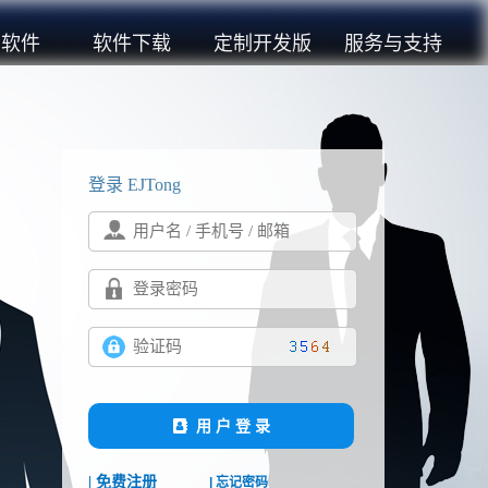
买软件
软件下载
定制开发版
服务与支持
登录 EJTong
用 户 登 录
| 免费注册
| 忘记密码